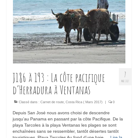
J186 à 193 : La côte pacifique
7
MAI 2017
d’Herradura à Ventanas
Classé dans :
Carnet de route
,
Costa Rica ( Mars 2017)
|
0
Depuis San José nous avons choisi de descendre
jusqu’au Panama en passant par la côte Pacifique. De la
playa Tarcoles à la playa Ventanas les plages se sont
enchaînées sans se ressembler, tantôt désertes tantôt
touristiques. Playa Tarcoles Au fond d’une baie …
Lire la