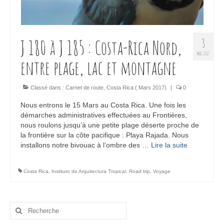
J 180 à J 185 : Costa-Rica Nord,
3
MAI 2017
entre plage, lac et montagne
Classé dans :
Carnet de route
,
Costa Rica ( Mars 2017)
|
0
Nous entrons le 15 Mars au Costa Rica. Une fois les
démarches administratives effectuées au Frontières,
nous roulons jusqu’à une petite plage déserte proche de
la frontière sur la côte pacifique : Playa Rajada. Nous
installons notre bivouac à l’ombre des …
Lire la suite­­
Costa Rica
,
Instituto de Arquitectura Tropical
,
Road trip
,
Voyage
Rechercher
: