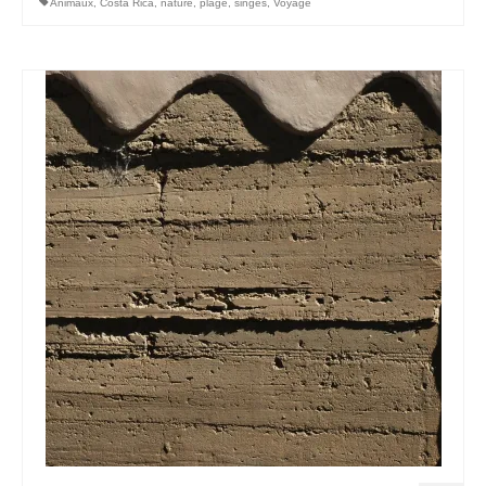
Animaux
,
Costa Rica
,
nature
,
plage
,
singes
,
Voyage