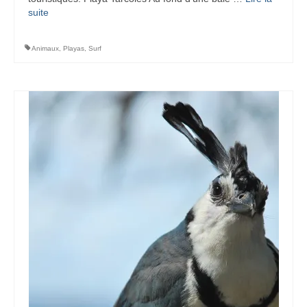
suite­­
Animaux
,
Playas
,
Surf