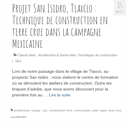
Projet San Isidro, Tlaxclo :
15
MAI 2017
Technique de construction en
terre crue dans la campagne
Mexicaine
Classé dans :
Architecture & Savoir-faire
,
Techniques de construction
|
0
Lors de notre passage dans le village de Tlaxco, au
proyecto San Isidro , nous visitons le centre de formation
où se déroulent les ateliers de construction. Outre les
briques d’adobe, que nous avons découvert pour la
première fois au …
Lire la suite­­
architecture
,
bauge
,
cob
,
construction terre
,
cuexcomate
,
pisé
,
tapia
,
terre crue
,
zacatlaniloli