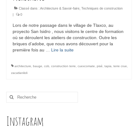
Classé dans :
Architecture & Savoir-faire
,
Techniques de construction
|
0
Lors de notre passage dans le village de Tlaxco, au
proyecto San Isidro , nous visitons le centre de formation
où se déroulent les ateliers de construction. Outre les
briques d’adobe, que nous avons découvert pour la
première fois au …
Lire la suite­­
architecture
,
bauge
,
cob
,
construction terre
,
cuexcomate
,
pisé
,
tapia
,
terre crue
,
zacatlaniloli
Rechercher
:
Instagram