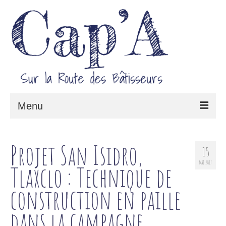
Menu
Le projet Cap’A
Projet San Isidro,
15
Architecture & Savoir-faire
MAI 2017
Tlaxclo : Technique de
Carnet de route
construction en paille
dans la campagne