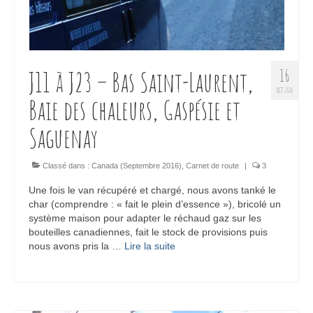
J11 à J23 – Bas Saint-Laurent,
16
OCT 2016
Baie des chaleurs, Gaspésie et
Saguenay
Classé dans :
Canada (Septembre 2016)
,
Carnet de route
|
3
Une fois le van récupéré et chargé, nous avons tanké le
char (comprendre : « fait le plein d’essence »), bricolé un
système maison pour adapter le réchaud gaz sur les
bouteilles canadiennes, fait le stock de provisions puis
nous avons pris la …
Lire la suite­­