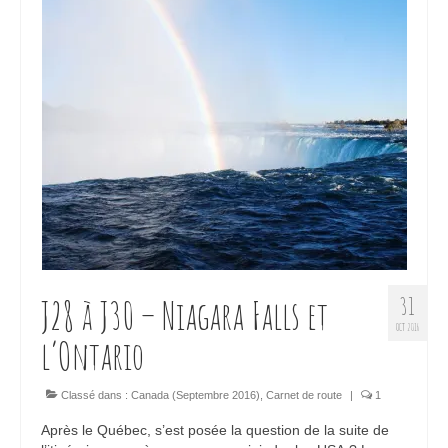
J28 à J30 – Niagara Falls et
31
OCT 2016
l’Ontario
Classé dans :
Canada (Septembre 2016)
,
Carnet de route
|
1
Après le Québec, s’est posée la question de la suite de