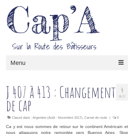
Menu
Le projet Cap’A
J 407 à 413 : Changement
4
Architecture & Savoir-faire
JAN 2019
de cap
Carnet de route
Classé dans :
Argentine (Août - Novembre 2017)
,
Carnet de route
|
0
Ca y est nous sommes de retour sur le continent Américain et
nous attaquons notre remontée vers Buenos Aires. Stop