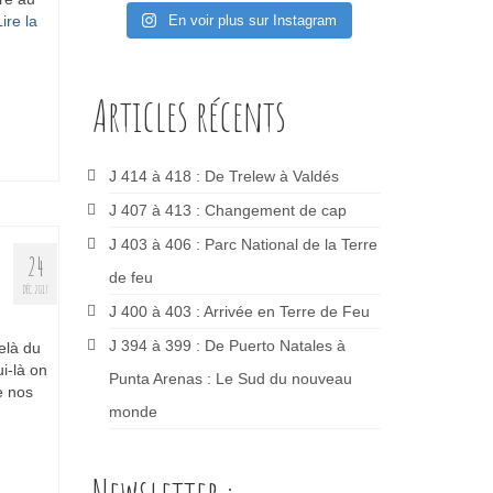
Lire la
En voir plus sur Instagram
Articles récents
J 414 à 418 : De Trelew à Valdés
J 407 à 413 : Changement de cap
J 403 à 406 : Parc National de la Terre
24
de feu
DÉC 2017
J 400 à 403 : Arrivée en Terre de Feu
J 394 à 399 : De Puerto Natales à
elà du
i-là on
Punta Arenas : Le Sud du nouveau
e nos
monde