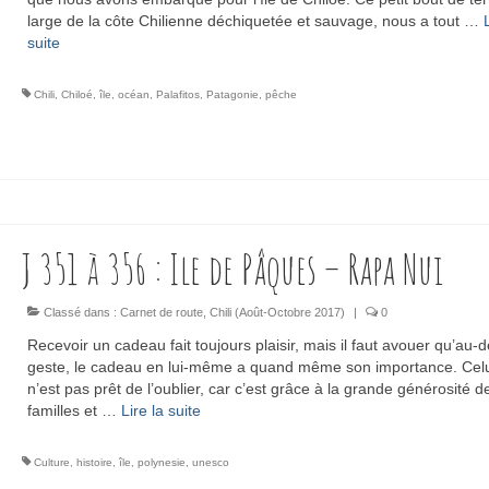
large de la côte Chilienne déchiquetée et sauvage, nous a tout …
suite­­
Chili
,
Chiloé
,
île
,
océan
,
Palafitos
,
Patagonie
,
pêche
J 351 à 356 : Ile de Pâques – Rapa Nui
Classé dans :
Carnet de route
,
Chili (Août-Octobre 2017)
|
0
Recevoir un cadeau fait toujours plaisir, mais il faut avouer qu’au-d
geste, le cadeau en lui-même a quand même son importance. Celu
n’est pas prêt de l’oublier, car c’est grâce à la grande générosité d
familles et …
Lire la suite­­
Culture
,
histoire
,
île
,
polynesie
,
unesco