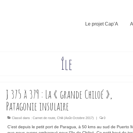
Le projet Cap’A
A
île
J 375 à 379 : La « grande Chiloé »,
Patagonie insulaire
Classé dans :
Carnet de route
,
Chili (Août-Octobre 2017)
|
0
C’est depuis le petit port de Paragua, à 50 kms au sud de Puerto M
que nous avons embarqué pour l’île de Chiloé. Ce petit bout de ter