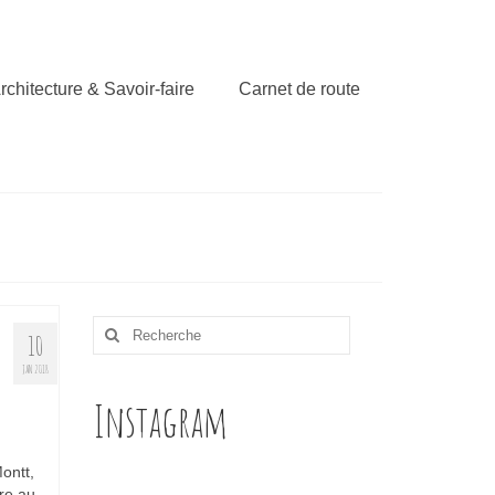
rchitecture & Savoir-faire
Carnet de route
Rechercher
10
:
JAN 2018
Instagram
ontt,
re au