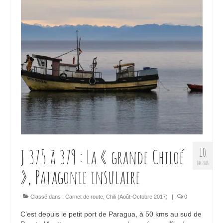
J 375 à 379 : La « grande Chiloé
10
JAN 2018
», Patagonie insulaire
Classé dans :
Carnet de route
,
Chili (Août-Octobre 2017)
|
0
C’est depuis le petit port de Paragua, à 50 kms au sud de