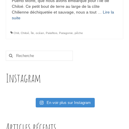
Puerto Montt, que nous avons embarqué pour l’île de
Chiloé. Ce petit bout de terre au large de la côte
Chilienne déchiquetée et sauvage, nous a tout …
Lire la
suite­­
Chili
,
Chiloé
,
île
,
océan
,
Palafitos
,
Patagonie
,
pêche
Rechercher
:
Instagram
En voir plus sur Instagram
Articles récents