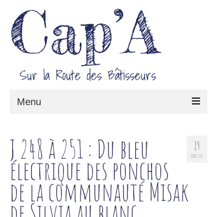
Menu
Le projet Cap’A
J 248 à 251 : Du bleu
19
Architecture & Savoir-faire
JUIN 2017
électrique des ponchos
Carnet de route
de la communauté Misak
de Silvia au blanc