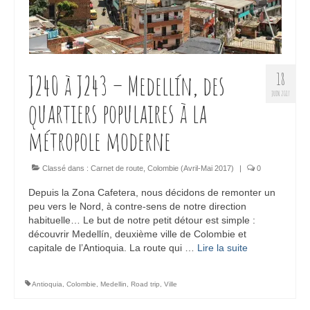
J240 à J243 – Medellín, des
18
JUIN 2017
quartiers populaires à la
métropole moderne
Classé dans :
Carnet de route
,
Colombie (Avril-Mai 2017)
|
0
Depuis la Zona Cafetera, nous décidons de remonter un
peu vers le Nord, à contre-sens de notre direction
habituelle… Le but de notre petit détour est simple :
découvrir Medellín, deuxième ville de Colombie et
capitale de l’Antioquia. La route qui …
Lire la suite­­
Antioquia
,
Colombie
,
Medellin
,
Road trip
,
Ville