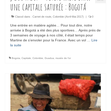
une capitale saturée : Bogotá
Classé dans :
Carnet de route
,
Colombie (Avril-Mai 2017)
|
0
Une entrée en matière agitée… Pour tout dire, notre
arrivée à Bogotá a été des plus sportives… Après près de
3 semaines de voyage à nos côté, il était temps pour
Martine de s’envoler pour la France. Avec un vol …
Lire
la suite­­
Bogota
,
Capitale
,
Colombie
,
Guadua
,
musée de l'or