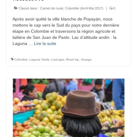
Classé dans :
Carnet de route
,
Colombie (Avril-Mai 2017)
|
0
Après avoir quitté la ville blanche de Popayán, nous
mettons le cap vers le Sud du pays pour notre dernière
étape en Colombie et traversons la région agricole et
laitière de San Juan de Pasto. Lac d’altitude andin : la
Laguna …
Lire la suite­­
Colombie
,
Laguna Verde
,
LasLajas
,
Road trip
,
Voyage