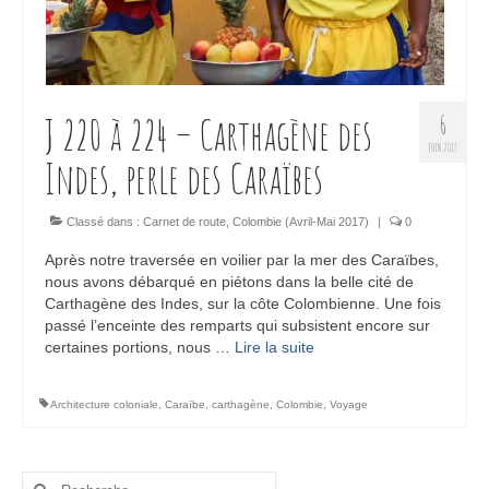
J 220 à 224 – Carthagène des
6
JUIN 2017
Indes, perle des Caraïbes
Classé dans :
Carnet de route
,
Colombie (Avril-Mai 2017)
|
0
Après notre traversée en voilier par la mer des Caraïbes,
nous avons débarqué en piétons dans la belle cité de
Carthagène des Indes, sur la côte Colombienne. Une fois
passé l’enceinte des remparts qui subsistent encore sur
certaines portions, nous …
Lire la suite­­
Architecture coloniale
,
Caraïbe
,
carthagène
,
Colombie
,
Voyage
Rechercher