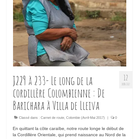
J229 à 233- Le long de la
12
JUIN 2017
cordillère Colombienne : De
Barichara à Villa de Lleiva
Classé dans :
Carnet de route
,
Colombie (Avril-Mai 2017)
|
0
En quittant la côte caraïbe, notre route longe le début de
la Cordillère Orientale, qui prend naissance au Nord de la