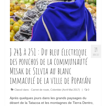
J 248 à 251 : Du bleu électrique
19
JUIN 2017
des ponchos de la communauté
Misak de Silvia au blanc
immaculé de la ville de Popayán
Classé dans :
Carnet de route
,
Colombie (Avril-Mai 2017)
|
0
Après quelques jours dans les grands paysages du
désert de la Tatacoa et les montagnes de Tierra Dentro,