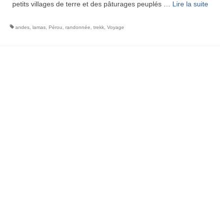
petits villages de terre et des pâturages peuplés …
Lire la suite­­
andes
,
lamas
,
Pérou
,
randonnée
,
trekk
,
Voyage