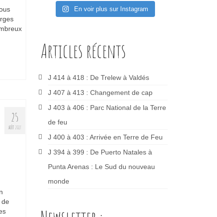
nous
En voir plus sur Instagram
erges
ombreux
Articles récents
J 414 à 418 : De Trelew à Valdés
J 407 à 413 : Changement de cap
J 403 à 406 : Parc National de la Terre
25
de feu
AOÛT 2017
J 400 à 403 : Arrivée en Terre de Feu
J 394 à 399 : De Puerto Natales à
Punta Arenas : Le Sud du nouveau
monde
n
 de
es