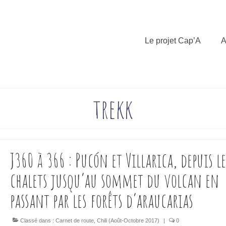
Le projet Cap’A
A
trekk
J360 à 366 : Pucón et Villarica, depuis le
chalets jusqu’au sommet du volcan en
passant par les forêts d’araucarias
Classé dans :
Carnet de route
,
Chili (Août-Octobre 2017)
|
0