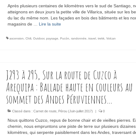
Après plusieurs centaines de kilomètres vers le sud de Santiago, 
atteignons en deux jours la petite ville de Villarica, située sur les b
du lac du même ­nom. Les façades en bois des bâtiments et les n
magasins de …
Lire la suite­­
ascension
,
Chili
,
Outdoor
,
paysage
,
Pucón
,
randonnée
,
travel
,
trekk
,
Volcan
J293 à 295, Sur la route de Cuzco à
Arequipa : Ballade haute en couleurs au
sommet des Andes Péruviennes…
Classé dans :
Carnet de route
,
Pérou (Juin-juillet 2017)
|
0
Nous quittons Cuzco, repus de bonne chair et de vieilles pierres. E
chemin, nous empruntons une piste de terre sur plusieurs dizaines
kilomètres, qui serpente paisiblement dans les Andes, traversant d