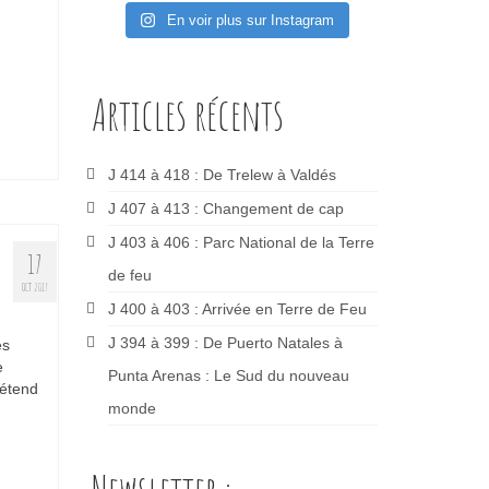
En voir plus sur Instagram
Articles récents
J 414 à 418 : De Trelew à Valdés
J 407 à 413 : Changement de cap
J 403 à 406 : Parc National de la Terre
17
de feu
OCT 2017
J 400 à 403 : Arrivée en Terre de Feu
J 394 à 399 : De Puerto Natales à
es
e
Punta Arenas : Le Sud du nouveau
’étend
monde