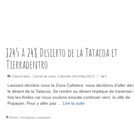
J245 à 248 Desierto de la Tatacoa et
Tierradentro
Classé dans :
Carnet de route
,
Colombie (Avril-Mai 2017)
|
0
Laissant derrière nous la Zona Cafetera nous décidons d’aller déc
le désert de la Tatacoa. Se rendre au désert implique de traverser
fois les Andes car nous voulons ensuite continuer vers la ville de
Popayan. Pour y aller pas …
Lire la suite­­
Désert
,
montagnes
,
paysages