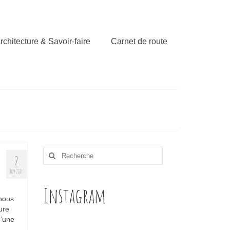
rchitecture & Savoir-faire
Carnet de route
Rechercher
2
:
NOV 2017
Instagram
 nous
ure
d’une