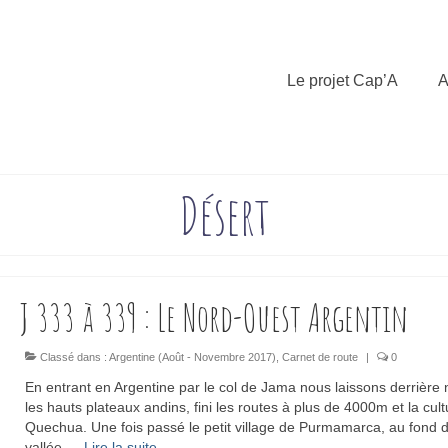
Le projet Cap’A
A
Désert
J 333 à 339 : Le Nord-Ouest Argentin
Classé dans :
Argentine (Août - Novembre 2017)
,
Carnet de route
|
0
En entrant en Argentine par le col de Jama nous laissons derrière
les hauts plateaux andins, fini les routes à plus de 4000m et la cult
Quechua. Une fois passé le petit village de Purmamarca, au fond 
vallée …
Lire la suite­­