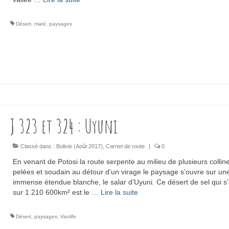
Désert
,
maté
,
paysages
J 323 et 324 : Uyuni
Classé dans :
Bolivie (Août 2017)
,
Carnet de route
|
0
En venant de Potosi la route serpente au milieu de plusieurs collin
pelées et soudain au détour d’un virage le paysage s’ouvre sur un
immense étendue blanche, le salar d’Uyuni. Ce désert de sel qui s
sur 1 210 600km² est le …
Lire la suite­­
Désert
,
paysages
,
Vanlife