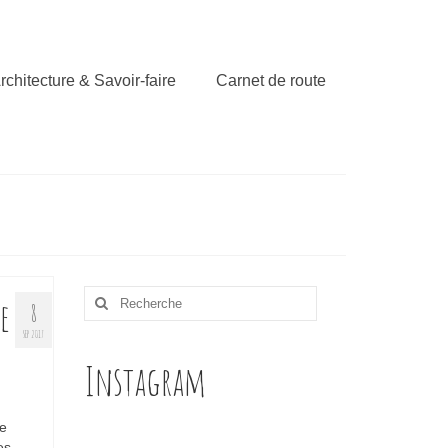
rchitecture & Savoir-faire
Carnet de route
Rechercher
e
8
:
SEP 2017
Instagram
ne
es.