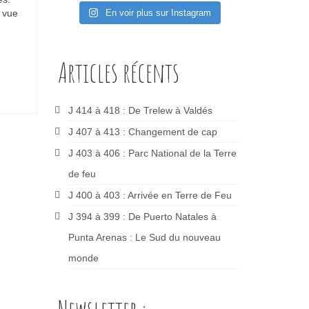
 vue
En voir plus sur Instagram
Articles récents
J 414 à 418 : De Trelew à Valdés
J 407 à 413 : Changement de cap
J 403 à 406 : Parc National de la Terre
de feu
J 400 à 403 : Arrivée en Terre de Feu
J 394 à 399 : De Puerto Natales à
Punta Arenas : Le Sud du nouveau
monde