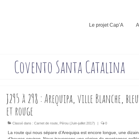
Le projet Cap’A
A
Covento Santa Catalina
J295 à 298 : Arequipa, ville Blanche, bleu
et rouge
Classé dans :
Carnet de route
,
Pérou (Juin-juillet 2017)
|
0
La route qui nous sépare d’Arequipa est encore longue, une dizai
d’heures environ. Nous traversons une région de montagnes pellé