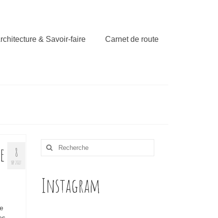
rchitecture & Savoir-faire
Carnet de route
Rechercher
e
8
:
SEP 2017
Instagram
ne
es.