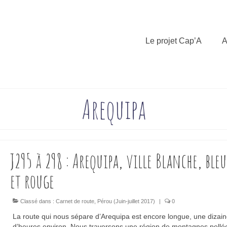
Le projet Cap’A
A
Arequipa
J295 à 298 : Arequipa, ville Blanche, bleu
et rouge
Classé dans :
Carnet de route
,
Pérou (Juin-juillet 2017)
|
0
La route qui nous sépare d’Arequipa est encore longue, une dizai
d’heures environ. Nous traversons une région de montagnes pellé