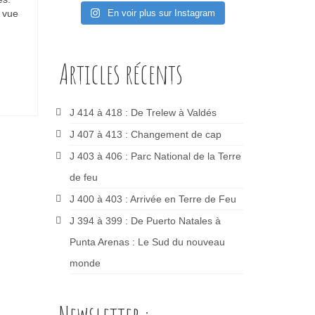
 vue
En voir plus sur Instagram
Articles récents
J 414 à 418 : De Trelew à Valdés
J 407 à 413 : Changement de cap
J 403 à 406 : Parc National de la Terre
de feu
J 400 à 403 : Arrivée en Terre de Feu
J 394 à 399 : De Puerto Natales à
Punta Arenas : Le Sud du nouveau
monde