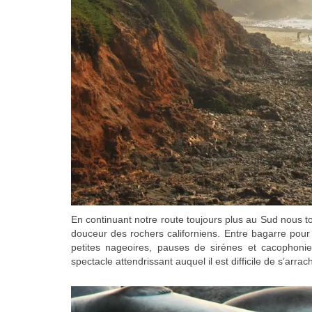
En continuant notre route toujours plus au Sud nous t
douceur des rochers californiens. Entre bagarre pour 
petites nageoires, pauses de sirènes et cacophonie
spectacle attendrissant auquel il est difficile de s’arrac