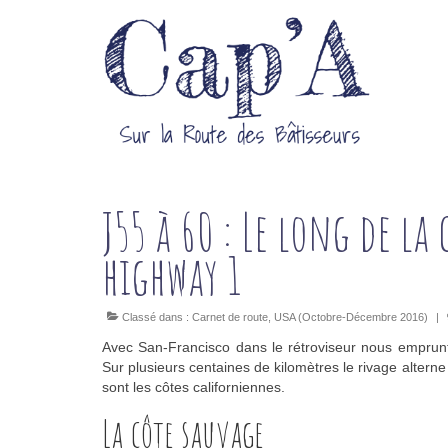
J55 à 60 : Le long de la
highway 1
Classé dans :
Carnet de route
,
USA (Octobre-Décembre 2016)
|
Avec San-Francisco dans le rétroviseur nous emprunto
Sur plusieurs centaines de kilomètres le rivage altern
sont les côtes californiennes.
La côte sauvage