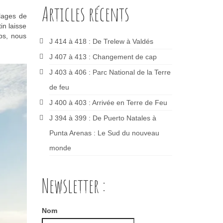
Articles récents
plages de
in laisse
ps, nous
J 414 à 418 : De Trelew à Valdés
J 407 à 413 : Changement de cap
J 403 à 406 : Parc National de la Terre
de feu
J 400 à 403 : Arrivée en Terre de Feu
J 394 à 399 : De Puerto Natales à
Punta Arenas : Le Sud du nouveau
monde
Newsletter :
Nom