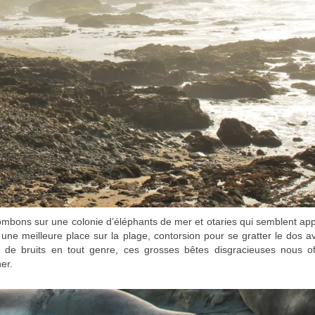
ombons sur une colonie d’éléphants de mer et otaries qui semblent app
une meilleure place sur la plage, contorsion pour se gratter le dos a
 de bruits en tout genre, ces grosses bêtes disgracieuses nous of
her.