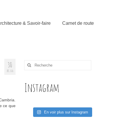
rchitecture & Savoir-faire
Carnet de route
30
Rechercher
:
DÉC 2016
Instagram
 Cambria.
de ce que
En voir plus sur Instagram