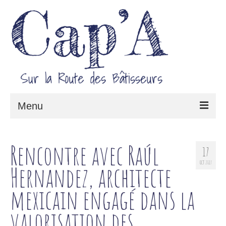
Menu
Le projet Cap’A
Rencontre avec Raúl
17
Architecture & Savoir-faire
OCT 2017
Hernandez, architecte
Carnet de route
mexicain engagé dans la
valorisation des