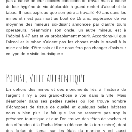
pas à cause de leur difficiles conditions de travail mais à cause
de leur hygiène de vie déplorable à grand renfort d’alcool et de
tabac. Il nous explique que son père a travaillé 40 ans dans les
mines et n’est pas mort au bout de 15 ans, espérance de vie
moyenne des mineurs soi-disant annoncée par d’autre tours
opérateurs. Néanmoins son oncle, un autre mineur, est à
l’hôpital à 47 ans et va probablement mourir. Accordons-lui que
l’alcool et le tabac n’aident pas les choses mais le travail à la
mine est loin d’être sain et il ne nous fera pas changer d’avis sur
ce type de « visite touristique ».
Potosi, ville authentique
En dehors des mines et des monuments liés à l’histoire de
l’argent il n’y a pas grand-chose à voir dans la ville. Mais
déambuler dans ses petites ruelles où l’on trouve nombre
d’échoppes de tissus de qualité et quelques belles bâtisses
nous a bien plut. Le fait que l’on ne ressente pas trop la
présence touristique et que l’on trouve des têtes de vaches et
des offrandes à la Pacha Mama (déesse de la terre mère), dont
des fœtus de lama, sur les étals du marché y est aussi