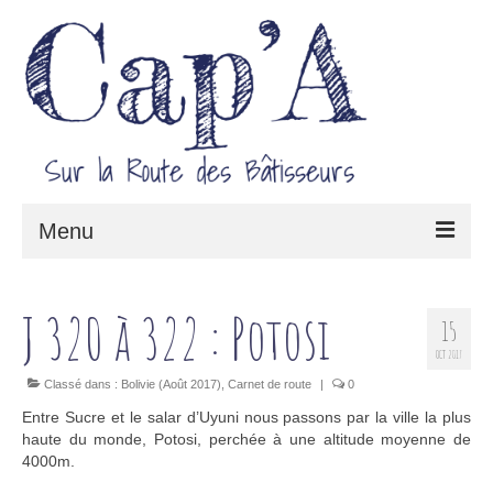
Menu
Le projet Cap’A
J 320 à 322 : Potosi
15
Architecture & Savoir-faire
OCT 2017
Carnet de route
Classé dans :
Bolivie (Août 2017)
,
Carnet de route
|
0
Entre Sucre et le salar d’Uyuni nous passons par la ville la plus
haute du monde, Potosi, perchée à une altitude moyenne de
4000m.