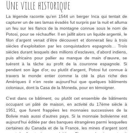
Une ville historique
La légende raconte qu’en 1544 un berger Inca qui tentait de
capturer un de ses lamas évadés fut surpris par la nuit et alluma
un feu sur les flancs de la montagne connue sous le nom de
Potosi, pour se réchauffer. Il en jaillit alors un liquide argenté, le
filon d’argent venait d’être découvert et donnerait lieu à trois
siècles d’exploitation par les conquistadors espagnols… Trois
siècles durant lesquels des millions d’esclaves, d’abord indiens,
puis africains pour pallier au manque de main d’œuvre, se
tuèrent à la tâche au profit de la couronne espagnole. Si
pendant son âge d’or, ou plutôt d’argent, Potosi fut connue à
travers le monde entier comme la cité la plus riche des
Amériques il n’en reste aujourd’hui que quelques bâtiments
coloniaux, dont la Casa de la Moneda, pour en témoigner.
C’est dans ce bâtiment, ou plutôt cet ensemble de bâtiments
occupant un pâté de maison, en activité du 17ème siècle à
1951, que furent frappées les monnaies successives de la
Bolivie mais aussi d’autres pays. Si la monnaie bolivienne est
aujourd’hui éditée par des banques étrangères parmi lesquelles
certaines du Canada et de la France, les mines d’argent sont