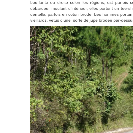
bouffante ou droite selon les régions, est parfois
débardeur moulant d’intérieur, elles portent un tee-sh
dentelle, parfois en coton brodé. Les hommes portant
vieillards, vêtus d’une sorte de jupe brodée par-dessu