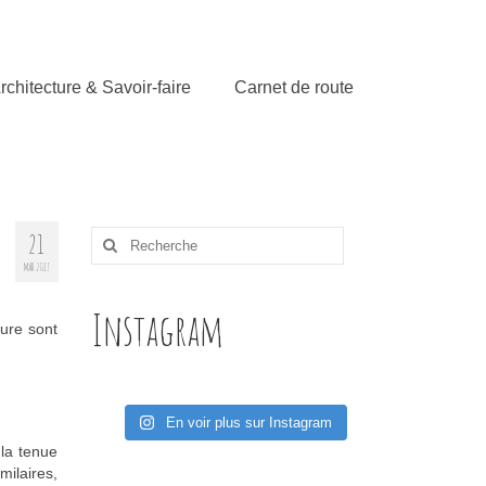
rchitecture & Savoir-faire
Carnet de route
21
Rechercher
:
MAR 2017
Instagram
ure sont
En voir plus sur Instagram
la tenue
milaires,