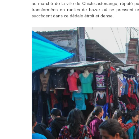
au marché de la ville de Chichicastenango, réputé po
transformées en ruelles de bazar où se pressent u
succèdent dans ce dédale étroit et dense.