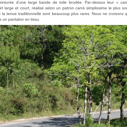
 ceinturée d’une large bande de toile brodée. Par-dessus leur «
cam
irt large et court, réalisé selon un patron carré simplissime le plus s
 la tenue traditionnelle sont beaucoup plus rares. Nous ne croisons
s un pantalon en tissu.