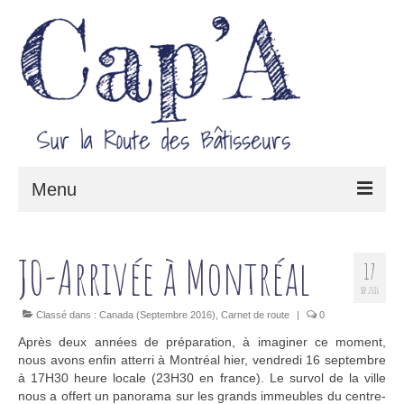
Menu
Le projet Cap’A
J0-Arrivée à Montréal
17
Architecture & Savoir-faire
SEP 2016
Carnet de route
Classé dans :
Canada (Septembre 2016)
,
Carnet de route
|
0
Après deux années de préparation, à imaginer ce moment,
nous avons enfin atterri à Montréal hier, vendredi 16 septembre
à 17H30 heure locale (23H30 en france). Le survol de la ville
nous a offert un panorama sur les grands immeubles du centre-